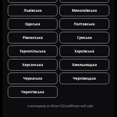
Львівська
Миколаївська
Одеська
Полтавська
Рівненська
Сумська
Тернопільська
Харківська
Херсонська
Хмельницька
Черкаська
Чернівецька
Чернігівська
є менеджер в області
найближчий офіс