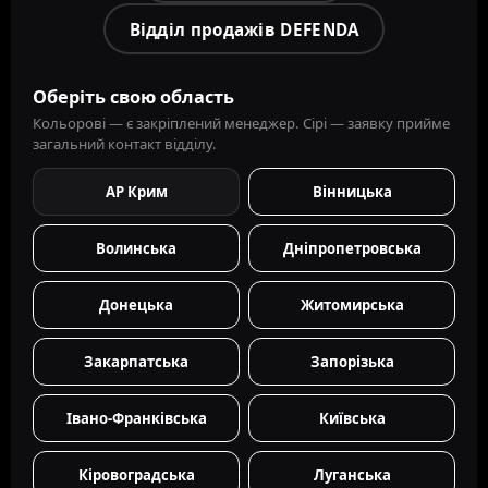
Відділ продажів DEFENDA
Оберіть свою область
Кольорові — є закріплений менеджер. Сірі — заявку прийме
загальний контакт відділу.
АР Крим
Вінницька
Волинська
Дніпропетровська
Донецька
Житомирська
Закарпатська
Запорізька
Івано-Франківська
Київська
Кіровоградська
Луганська