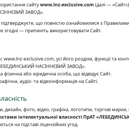
користання сайту
www.lnz-exclusive.com
(далі — «Сайт»
СІННЄВИЙ ЗАВОД».
підтверджуєте, що повністю ознайомилися з Правилами 
е згодні — припиніть використовувати Сайт.
 www.lnz-exclusive.com, усі його розділи, функції та конт
ЛЕБЕДИНСЬКИЙ НАСІННЄВИЙ ЗАВОД».
а фізична або юридична особа, що відвідує Сайт.
афічна, аудіо- та відеоінформація на Сайті.
власність
ти, дизайн, фото, відео, графіка, логотипи, торгові марки
ʼєктами інтелектуальної власності ПрАТ «ЛЕБЕДИН
ться на підставі ліцензійних угод.