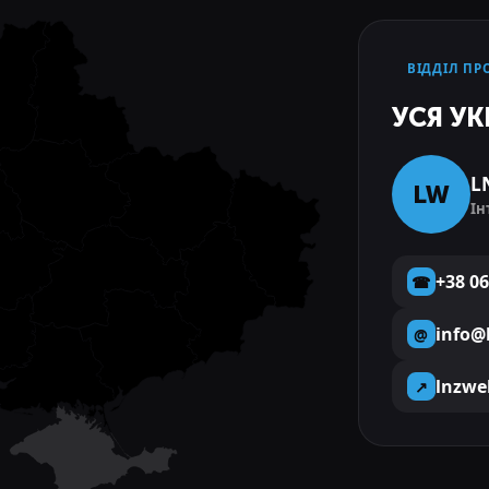
ВІДДІЛ ПР
УСЯ УК
L
LW
Ін
+38 06
☎
info@
@
lnzwe
↗