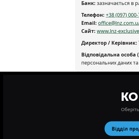
Банк:
зазначається в р
Телефон:
+38 (097) 000-
Email:
office@lnz.com.u
Сайт:
www.lnz-exclusiv
Директор / Керівник:
Відповідальна особа (
персональних даних та
КО
Оберіть
Відділ пр