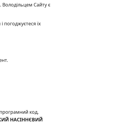
). Володільцем Сайту є
і погоджуєтеся їх
ент.
, програмний код,
СЬКИЙ НАСІННЄВИЙ