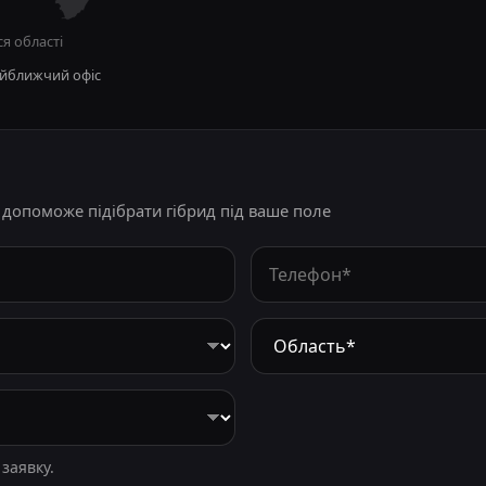
ся області
йближчий офіс
допоможе підібрати гібрид під ваше поле
заявку.