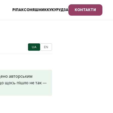
РІПАК
СОНЯШНИК
КУКУРУДЗА
КОНТАКТИ
UA
EN
щено авторським
кщо щось пішло не так —