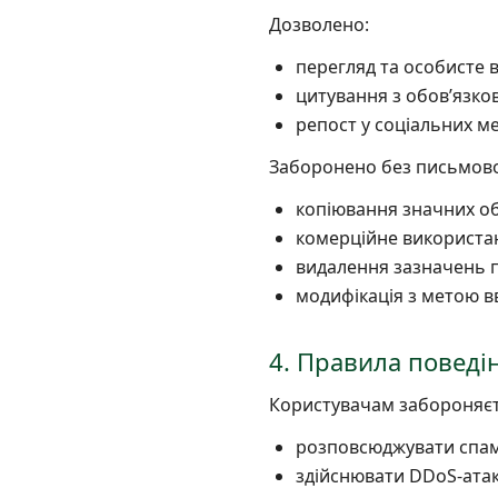
Дозволено:
перегляд та особисте 
цитування з обовʼязко
репост у соціальних м
Заборонено без письмово
копіювання значних об
комерційне використа
видалення зазначень п
модифікація з метою в
4. Правила поведі
Користувачам забороняєт
розповсюджувати спам,
здійснювати DDoS-атаки