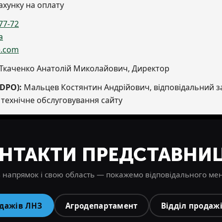
ахунку на оплату
77-72
a
e.com
Ткаченко Анатолій Миколайович, Директор
DPO):
Мальцев Костянтин Андрійович, відповідальний з
 технічне обслуговування сайту
НТАКТИ ПРЕДСТАВНИ
 напрямок і свою область — покажемо відповідального м
одажів ЛНЗ
Агродепартамент
Відділ продаж