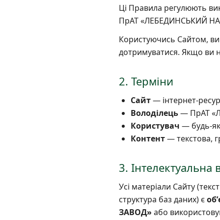
Ці Правила регулюють ви
ПрАТ «ЛЕБЕДИНСЬКИЙ НА
Користуючись Сайтом, ви 
дотримуватися. Якщо ви н
2. Терміни
Сайт
— інтернет-ресурс
Володілець
— ПрАТ «
Користувач
— будь-як
Контент
— текстова, гр
3. Інтелектуальна 
Усі матеріали Сайту (текс
структура баз даних) є
об
ЗАВОД»
або використовую