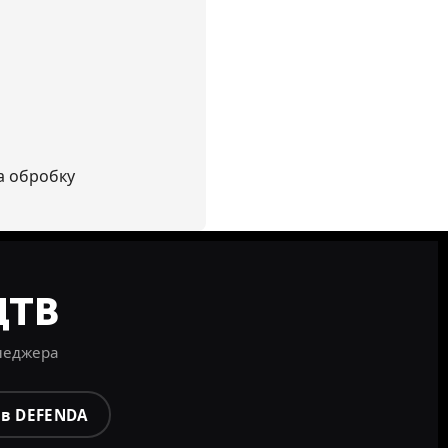
а обробку
ЦТВ
енеджера
ів DEFENDA