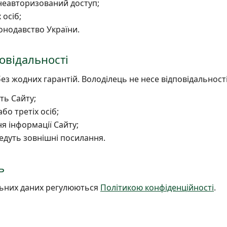
неавторизований доступ;
 осіб;
онодавство України.
овідальності
без жодних гарантій. Володілець не несе відповідальності
ть Сайту;
або третіх осіб;
я інформації Сайту;
 ведуть зовнішні посилання.
ь
льних даних регулюються
Політикою конфіденційності
.