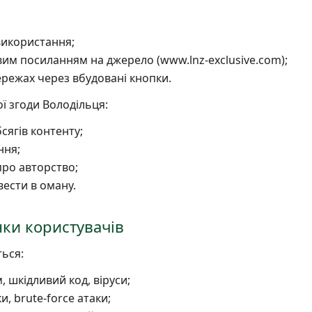
використання;
вим посиланням на джерело (www.lnz-exclusive.com);
ережах через вбудовані кнопки.
ї згоди Володільця:
сягів контенту;
ння;
ро авторство;
вести в оману.
нки користувачів
ься:
 шкідливий код, віруси;
, brute-force атаки;