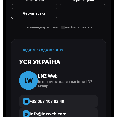
Чернігівська
є менеджер в області
найближчий офіс
ВІДДІЛ ПРОДАЖІВ ЛНЗ
УСЯ УКРАЇНА
LNZ Web
LW
Інтернет-магазин насіння LNZ
Group
+38 067 107 83 49
☎
info@lnzweb.com
@