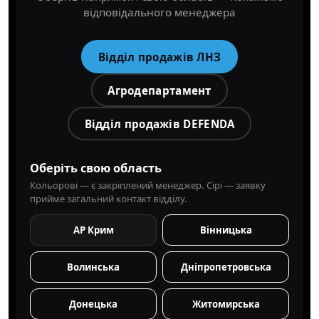
відповідального менеджера
Відділ продажів ЛНЗ
Агродепартамент
Відділ продажів DEFENDA
Оберіть свою область
Кольорові — є закріплений менеджер. Сірі — заявку
прийме загальний контакт відділу.
АР Крим
Вінницька
Волинська
Дніпропетровська
Донецька
Житомирська