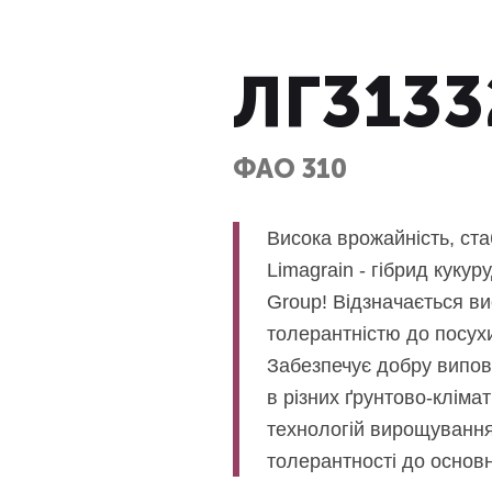
ЛГ3133
ФАО 310
Висока врожайність, ста
Limagrain - гібрид куку
Group! Відзначається в
толерантністю до посухи
Забезпечує добру виповн
в різних ґрунтово-кліма
технологій вирощування
толерантності до основ