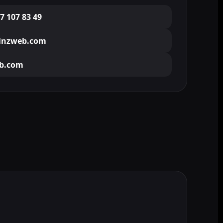
7 107 83 49
lnzweb.com
b.com