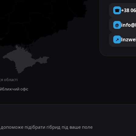
+38 06
☎
info@
@
lnzwe
↗
ся області
йближчий офіс
допоможе підібрати гібрид під ваше поле