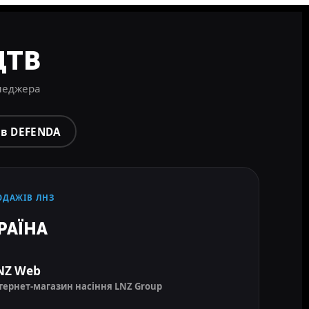
ЦТВ
енеджера
ів DEFENDA
ОДАЖІВ ЛНЗ
РАЇНА
NZ Web
тернет-магазин насіння LNZ Group