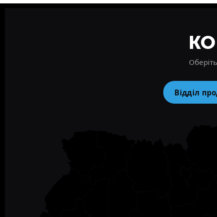
КО
Оберіть
Відділ пр