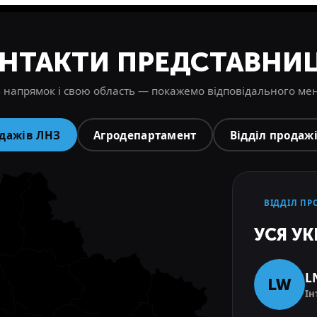
НТАКТИ ПРЕДСТАВНИ
 напрямок і свою область — покажемо відповідального м
одажів ЛНЗ
Агродепартамент
Відділ продаж
ВІДДІЛ ПР
УСЯ УК
L
LW
Ін