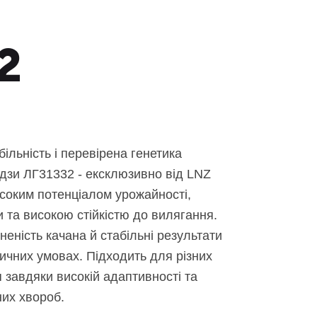
2
більність і перевірена генетика
рудзи ЛГ31332 - ексклюзивно від LNZ
исоким потенціалом урожайності,
 та високою стійкістю до вилягання.
еність качана й стабільні результати
тичних умовах. Підходить для різних
 завдяки високій адаптивності та
них хвороб.